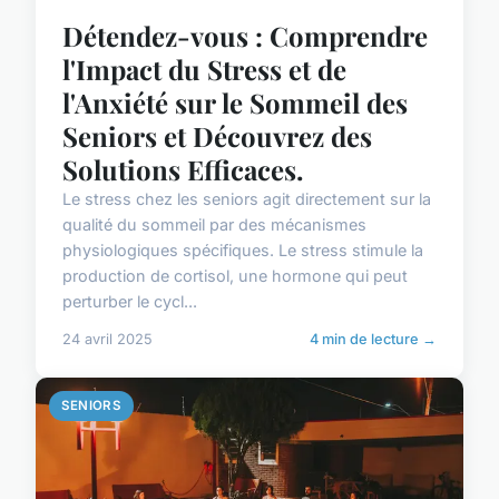
Détendez-vous : Comprendre
l'Impact du Stress et de
l'Anxiété sur le Sommeil des
Seniors et Découvrez des
Solutions Efficaces.
Le stress chez les seniors agit directement sur la
qualité du sommeil par des mécanismes
physiologiques spécifiques. Le stress stimule la
production de cortisol, une hormone qui peut
perturber le cycl...
24 avril 2025
4 min de lecture →
SENIORS