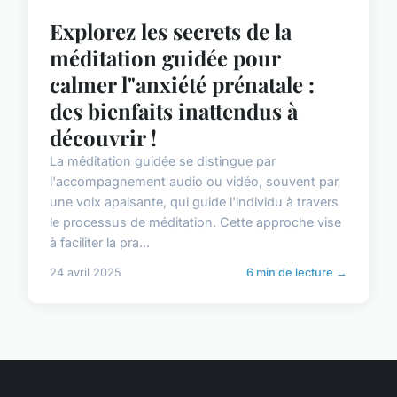
Explorez les secrets de la
méditation guidée pour
calmer l"anxiété prénatale :
des bienfaits inattendus à
découvrir !
La méditation guidée se distingue par
l'accompagnement audio ou vidéo, souvent par
une voix apaisante, qui guide l'individu à travers
le processus de méditation. Cette approche vise
à faciliter la pra...
24 avril 2025
6 min de lecture →