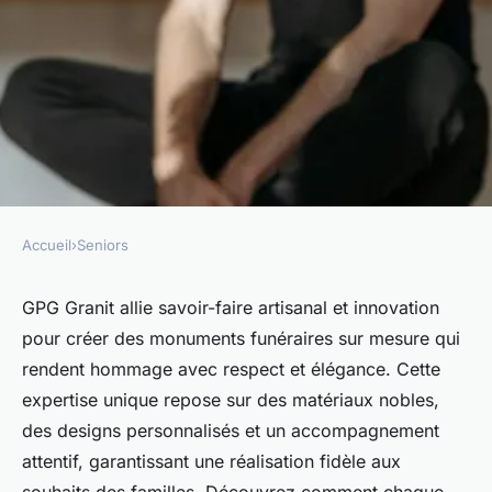
Accueil
›
Seniors
SENIORS
Découvrez les monuments
GPG Granit allie savoir-faire artisanal et innovation
pour créer des monuments funéraires sur mesure qui
funéraires sur mesure avec
rendent hommage avec respect et élégance. Cette
gpg granit
expertise unique repose sur des matériaux nobles,
des designs personnalisés et un accompagnement
Lou
•
9 octobre 2025
•
7 min de lecture
attentif, garantissant une réalisation fidèle aux