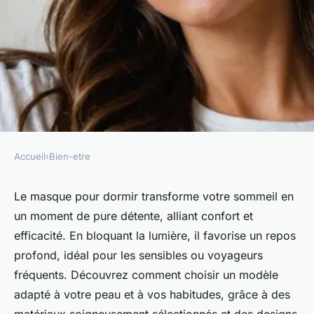
Accueil
›
Bien-etre
BIEN-ETRE
Masque pour dormir :
Le masque pour dormir transforme votre sommeil en
un moment de pure détente, alliant confort et
améliorez votre sommeil avec
efficacité. En bloquant la lumière, il favorise un repos
confort et style
profond, idéal pour les sensibles ou voyageurs
fréquents. Découvrez comment choisir un modèle
Lou
•
28 juillet 2025
•
3 min de lecture
adapté à votre peau et à vos habitudes, grâce à des