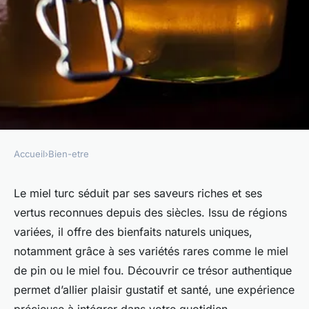
Accueil
›
Bien-etre
BIEN-ETRE
Le trésor du miel turc :
Le miel turc séduit par ses saveurs riches et ses
vertus reconnues depuis des siècles. Issu de régions
bienfaits et saveurs uniques
variées, il offre des bienfaits naturels uniques,
notamment grâce à ses variétés rares comme le miel
Lou
•
11 août 2025
•
5 min de lecture
de pin ou le miel fou. Découvrir ce trésor authentique
permet d’allier plaisir gustatif et santé, une expérience