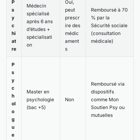
P
Oui,
Médecin
s
peut
Remboursé à 70
spécialisé
y
prescr
% par la
après 6 ans
c
ire des
Sécurité sociale
d’études +
hi
médic
(consultation
spécialisati
at
ament
médicale)
on
re
s
P
s
y
Remboursé via
c
Master en
dispositifs
h
psychologie
Non
comme Mon
ol
(bac +5)
Soutien Psy ou
o
mutuelles
g
u
e