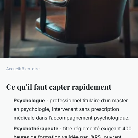
Accueil
›
Bien-etre
BIEN-ETRE
Ce qu'il faut capter rapidement
Découvrez les secrets d'un
soutien psychologique
Psychologue
: professionnel titulaire d’un master
optimisé
en psychologie, intervenant sans prescription
médicale dans l’accompagnement psychologique.
Florinda
•
16/06/2026 18:18
•
14 min de lecture
Psychothérapeute
: titre réglementé exigeant 400
heures de formation validée par l’ARS, ouvrant