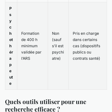
P
s
y
c
h
Formation
Non
Pris en charge
ot
de 400 h
(sauf
dans certains
h
minimum
s’il est
cas (dispositifs
ér
validée par
psychi
publics ou
a
l’ARS
atre)
contrats santé)
p
e
ut
e
Quels outils utiliser pour une
recherche efficace ?