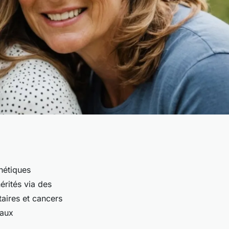
nétiques
érités via des
aires et cancers
caux