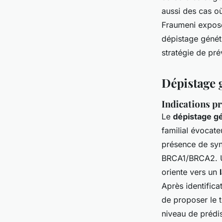
aussi des cas o
Fraumeni expose 
dépistage généti
stratégie de pré
Dépistage g
Indications pr
Le
dépistage g
familial évocate
présence de sy
BRCA1/BRCA2. U
oriente vers un
Après identifica
de proposer le 
niveau de prédis