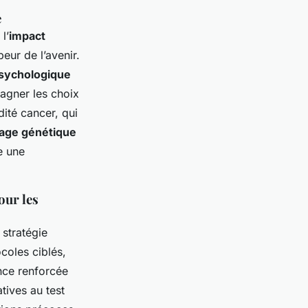
e
l’
impact
peur de l’avenir.
psychologique
pagner les choix
dité cancer, qui
tage génétique
e une
our les
 stratégie
coles ciblés,
ance renforcée
tives au test