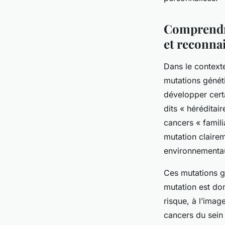
Lou
•
9 août 2025
•
5 min de lecture
Comprendre
et reconna
Dans le contexte
mutations généti
développer cert
dits « héréditai
cancers « famil
mutation clairem
environnementa
Ces mutations g
mutation est dom
risque, à l’ima
cancers du sein 