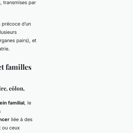
, transmises par
on précoce d’un
lusieurs
rganes pairs), et
trie.
t familles
re, côlon,
in familial
, le
s
ancer
liée à des
2
ou ceux