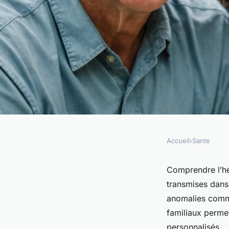
Accueil
›
Sante
SANTE
Hérédité du cancer :
Comprendre l’hér
transmises dans 
vraiment savoir
anomalies comme
familiaux permet
personnalisés.