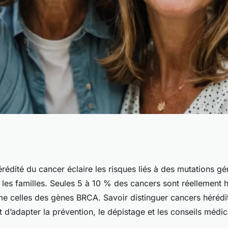
 ce que vous devez
édité du cancer éclaire les risques liés à des mutations gé
les familles. Seules 5 à 10 % des cancers sont réellement h
 celles des gènes BRCA. Savoir distinguer cancers hérédit
 d’adapter la prévention, le dépistage et les conseils médi