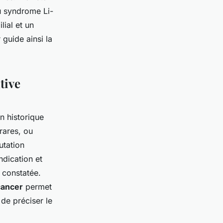
u syndrome Li-
lial et un
 guide ainsi la
tive
n historique
rares, ou
tation
ndication et
e constatée.
 cancer
permet
de préciser le