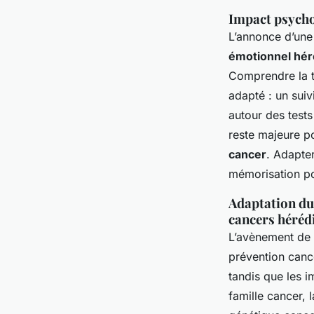
Impact psychol
L’annonce d’une 
émotionnel hér
Comprendre la t
adapté : un suiv
autour des tests
reste majeure po
cancer
. Adapte
mémorisation po
Adaptation du
cancers héréd
L’avènement de
prévention cance
tandis que les i
famille cancer, 