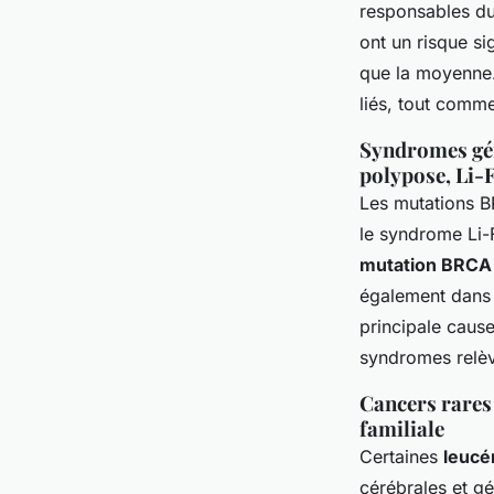
responsables du
ont un risque s
que la moyenne.
liés, tout comm
Syndromes gén
polypose, Li-
Les mutations B
le syndrome Li-
mutation BRCA
également dans 
principale cause
syndromes relèv
Cancers rares 
familiale
Certaines
leucé
cérébrales et g