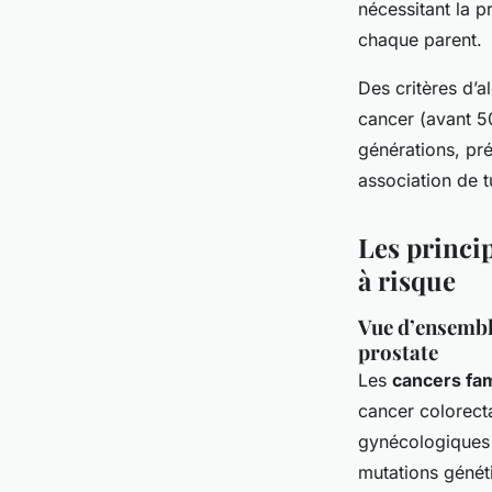
nécessitant la 
chaque parent.
Des critères d’a
cancer (avant 50
générations, pré
association de 
Les princi
à risque
Vue d’ensemble
prostate
Les
cancers fa
cancer colorecta
gynécologiques 
mutations génét