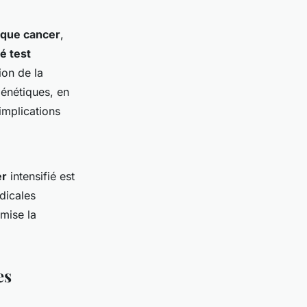
ique cancer
,
é test
ion de la
génétiques, en
 implications
er
intensifié est
dicales
imise la
es