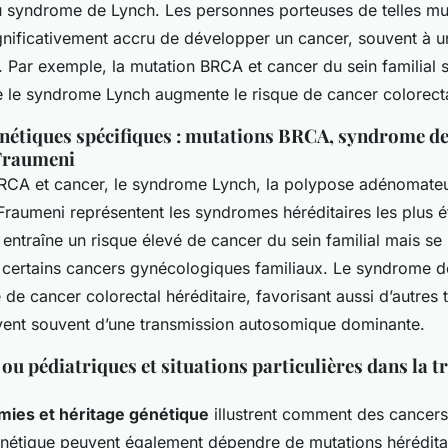
 syndrome de Lynch. Les personnes porteuses de telles mut
ignificativement accru de développer un cancer, souvent à u
 Par exemple, la mutation BRCA et cancer du sein familial s
e le syndrome Lynch augmente le risque de cancer colorectal
étiques spécifiques : mutations BRCA, syndrome de
Fraumeni
RCA et cancer, le syndrome Lynch, la polypose adénomateus
Fraumeni représentent les syndromes héréditaires les plus é
entraîne un risque élevé de cancer du sein familial mais se
certains cancers gynécologiques familiaux. Le syndrome de
 de cancer colorectal héréditaire, favorisant aussi d’autres
ent souvent d’une transmission autosomique dominante.
ou pédiatriques et situations particulières dans la 
mies et héritage génétique
illustrent comment des cancers
énétique peuvent également dépendre de mutations héréditair