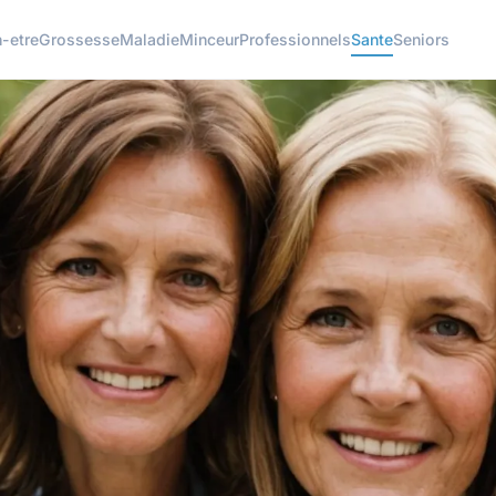
n-etre
Grossesse
Maladie
Minceur
Professionnels
Sante
Seniors