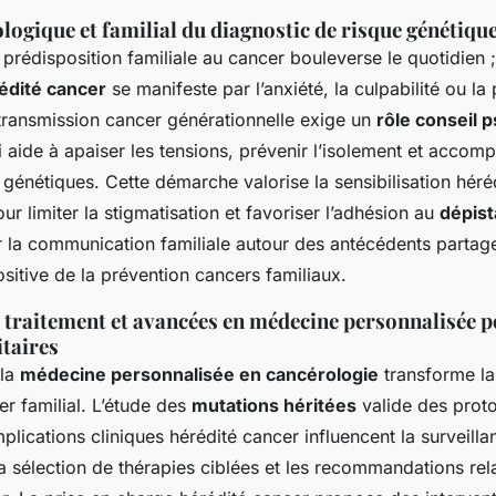
ogique et familial du diagnostic de risque génétiqu
prédisposition familiale au cancer bouleverse le quotidien ; 
édité cancer
se manifeste par l’anxiété, la culpabilité ou la 
ransmission cancer générationnelle exige un
rôle conseil 
i aide à apaiser les tensions, prévenir l’isolement et accom
 génétiques. Cette démarche valorise la sensibilisation héré
ur limiter la stigmatisation et favoriser l’adhésion au
dépis
r la communication familiale autour des antécédents partag
sitive de la prévention cancers familiaux.
 traitement et avancées en médecine personnalisée p
itaires
 la
médecine personnalisée en cancérologie
transforme la
r familial. L’étude des
mutations héritées
valide des proto
mplications cliniques hérédité cancer influencent la surveill
la sélection de thérapies ciblées et les recommandations rela