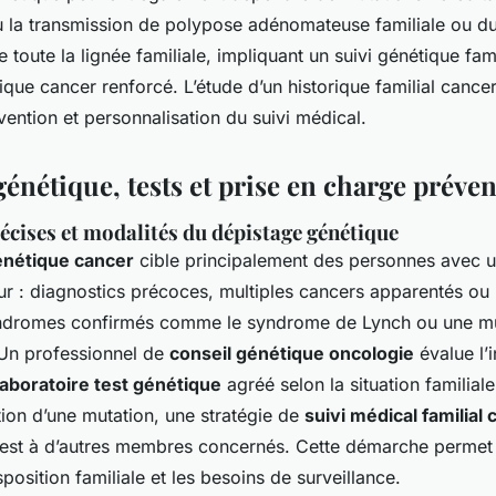
ù la transmission de polypose adénomateuse familiale ou d
toute la lignée familiale, impliquant un suivi génétique fami
que cancer renforcé. L’étude d’un historique familial cancer
vention et personnalisation du suivi médical.
énétique, tests et prise en charge préven
écises et modalités du dépistage génétique
énétique cancer
cible principalement des personnes avec u
ur : diagnostics précoces, multiples cancers apparentés ou 
ndromes confirmés comme le syndrome de Lynch ou une mu
n professionnel de
conseil génétique oncologie
évalue l’i
laboratoire test génétique
agréé selon la situation familial
tion d’une mutation, une stratégie de
suivi médical familial
test à d’autres membres concernés. Cette démarche permet 
position familiale et les besoins de surveillance.