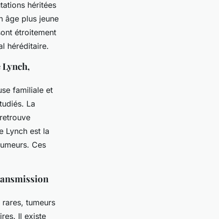
ations héritées
n âge plus jeune
ont étroitement
 héréditaire.
 Lynch,
e familiale et
tudiés. La
 retrouve
 Lynch est la
 tumeurs. Ces
transmission
 rares, tumeurs
es. Il existe