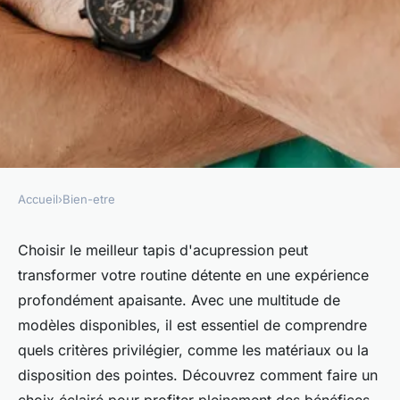
Accueil
›
Bien-etre
BIEN-ETRE
Comment choisir le meilleur
Choisir le meilleur tapis d'acupression peut
transformer votre routine détente en une expérience
tapis d'acupression pour la
profondément apaisante. Avec une multitude de
détente
modèles disponibles, il est essentiel de comprendre
quels critères privilégier, comme les matériaux ou la
Lou
•
28 mai 2025
•
7 min de lecture
disposition des pointes. Découvrez comment faire un