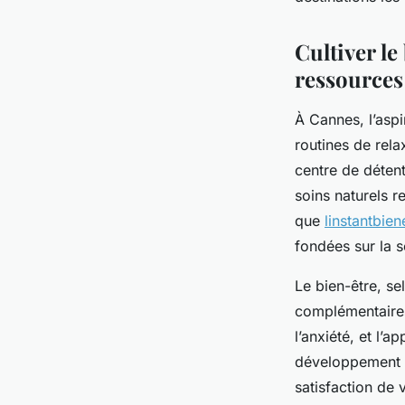
Lou
•
19 juillet 2025
•
3 min de lecture
Cultiver le
ressources
À Cannes, l’aspi
routines de rela
centre de détent
soins naturels r
que
linstantbien
fondées sur la s
Le bien-être, se
complémentaires 
l’anxiété, et l’
développement co
satisfaction de 