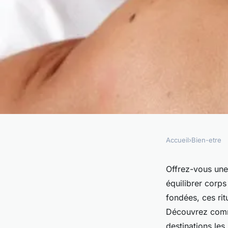
Accueil
›
Bien-etre
BIEN-ETRE
Bien-être à cannes :
Offrez-vous une
équilibrer corps
soins naturels et re
fondées, ces rit
Découvrez comme
destinations les