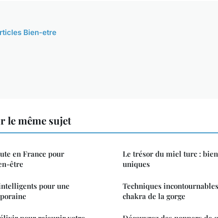
rticles Bien-etre
r le même sujet
ute en France pour
Le trésor du miel turc : bien
en-être
uniques
intelligents pour une
Techniques incontournables 
poraine
chakra de la gorge
 élixir pour rajeunir votre
Découvrez des poppers de q