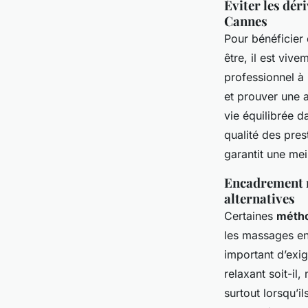
Éviter les déri
Cannes
Pour bénéficier
être, il est viv
professionnel à
et prouver une a
vie équilibrée d
qualité des pres
garantit une meil
Encadrement ré
alternatives
Certaines
métho
les massages en 
important d’exig
relaxant soit-il
surtout lorsqu’i