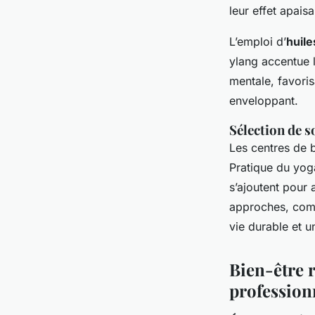
leur effet apaisa
L’emploi d’
huile
ylang accentue l
mentale, favoris
enveloppant.
Sélection de s
Les centres de b
Pratique du yoga
s’ajoutent pour 
approches, comb
vie durable et u
Bien-être 
profession