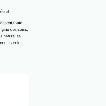
ée et
iennent toute
rigine des soins,
s naturelles
ience sereine.