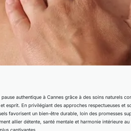
 offrez-vous des
 pause authentique à Cannes grâce à des soins naturels co
 et esprit. En privilégiant des approches respectueuses et s
laxants
uels favorisent un bien-être durable, loin des promesses supe
nt allier détente, santé mentale et harmonie intérieure au
 plus captivantes.