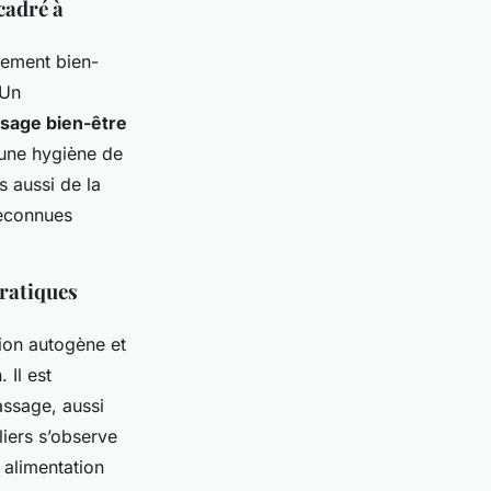
ncadré à
ement bien-
 Un
sage bien-être
’une hygiène de
s aussi de la
 reconnues
pratiques
ion autogène et
 Il est
assage, aussi
liers s’observe
 alimentation