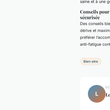
saine et à une g
Conseils pour 
sécurisée
Des conseils bie
dérive et maximi
préférer l’acco
anti-fatigue con
Bien-etre
EC
L
L