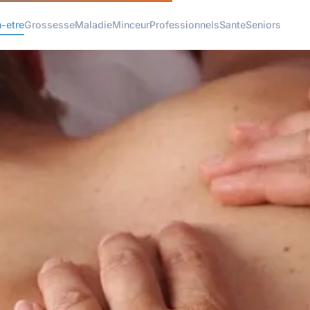
n-etre
Grossesse
Maladie
Minceur
Professionnels
Sante
Seniors