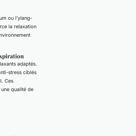
um ou l’ylang-
ce la relaxation
 environnement
espiration
elaxants adaptés.
ti-stress ciblés
l. Ces
 une qualité de