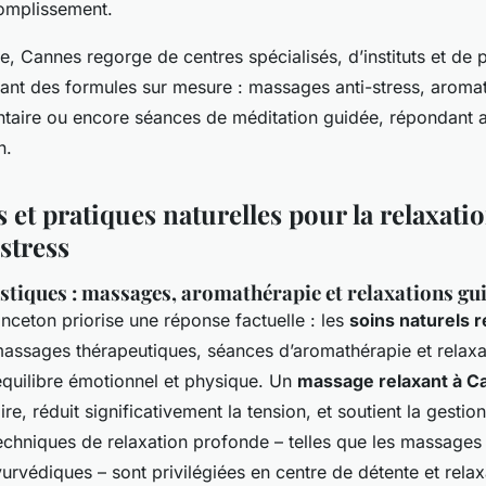
omplissement.
, Cannes regorge de centres spécialisés, d’instituts et de p
sant des formules sur mesure : massages anti-stress, aroma
antaire ou encore séances de méditation guidée, répondant a
n.
et pratiques naturelles pour la relaxatio
stress
stiques : massages, aromathérapie et relaxations gu
inceton
priorise une réponse factuelle : les
soins naturels r
assages thérapeutiques, séances d’aromathérapie et relaxa
’équilibre émotionnel et physique. Un
massage relaxant à C
re, réduit significativement la tension, et soutient la gestio
techniques de relaxation profonde – telles que les massages
rvédiques – sont privilégiées en centre de détente et relax