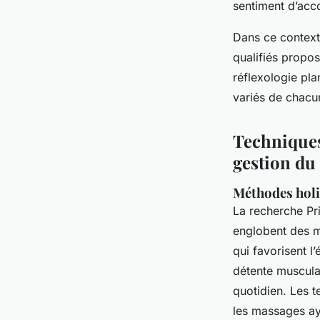
sentiment d’acc
Dans ce contexte
qualifiés propo
réflexologie pl
variés de chacu
Techniques 
gestion du 
Méthodes holi
La recherche
Pr
englobent des m
qui favorisent l
détente musculai
quotidien. Les 
les massages ayu