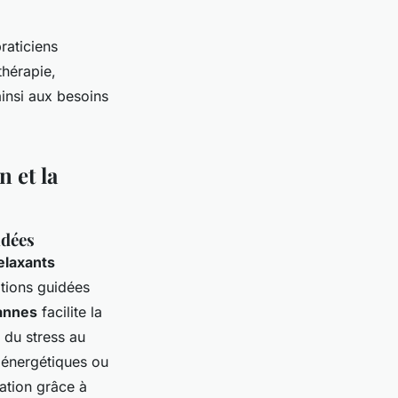
raticiens
thérapie,
insi aux besoins
n et la
idées
elaxants
tions guidées
annes
facilite la
n du stress au
 énergétiques ou
ation grâce à